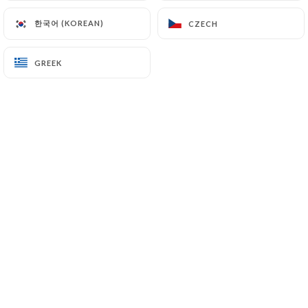
한국어 (KOREAN)
한국어 (KOREAN)
CZECH
CZECH
En salle ou sur la grande terrasse
GREEK
GREEK
arborée, vous êtes toujours les
bienvenus à La Route du Kashmir ! Ce
restaurant indo-pakistanais vous
accueille dans un cadre classique et
élégant avec mobilier traditionnel et
dominante rouge rubis.
La maison, spécialisée dans la cuisine
au tandoor, propose également une
large gamme de spécialités du nord de
l'Inde et du Pakistan : butter chicken,