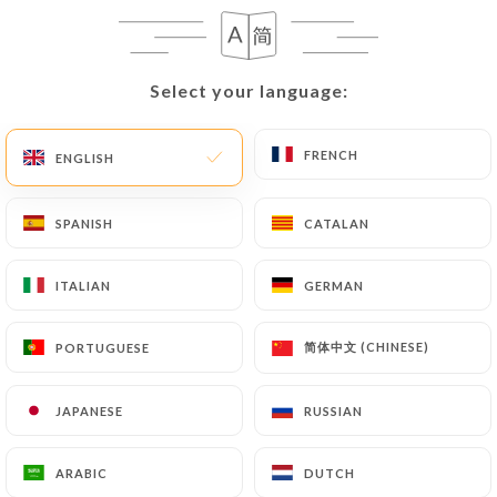
Select your language:
Select your language:
La Route du
FRENCH
FRENCH
Kashmir
ENGLISH
ENGLISH
SPANISH
SPANISH
CATALAN
CATALAN
496 REVIEW
RESTAURANT INDIEN
ITALIAN
ITALIAN
GERMAN
GERMAN
4 Route D'Auvers
简体中文 (CHINESE)
简体中文 (CHINESE)
PORTUGUESE
PORTUGUESE
95300 Pontoise France
JAPANESE
JAPANESE
RUSSIAN
RUSSIAN
ARABIC
ARABIC
DUTCH
DUTCH
Who are we?