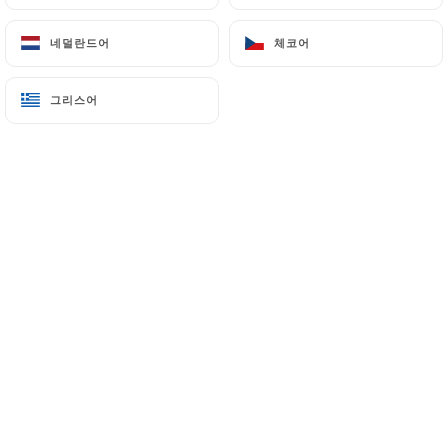
네덜란드어
네덜란드어
체코어
체코어
En salle ou sur la grande terrasse
그리스어
그리스어
arborée, vous êtes toujours les
bienvenus à La Route du Kashmir ! Ce
restaurant indo-pakistanais vous
accueille dans un cadre classique et
élégant avec mobilier traditionnel et
dominante rouge rubis.
La maison, spécialisée dans la cuisine
au tandoor, propose également une
large gamme de spécialités du nord de
l'Inde et du Pakistan : butter chicken,