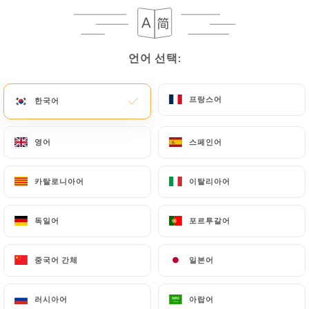
La Route du
언어 선택:
언어 선택:
Kashmir
프랑스어
프랑스어
한국어
한국어
영어
영어
스페인어
스페인어
496 리뷰
RESTAURANT INDIEN
카탈로니아어
카탈로니아어
이탈리아어
이탈리아어
4 Route D'Auvers
95300 Pontoise France
독일어
독일어
포르투갈어
포르투갈어
중국어 간체
중국어 간체
일본어
일본어
소개
러시아어
러시아어
아랍어
아랍어