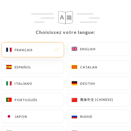
La Route du
Choisissez votre langue:
Choisissez votre langue:
Kashmir
ENGLISH
ENGLISH
FRANÇAIS
FRANÇAIS
496 AVIS
ESPAÑOL
ESPAÑOL
CATALAN
CATALAN
RESTAURANT INDIEN
ITALIANO
ITALIANO
DEUTSH
DEUTSH
4 Route D'Auvers
95300 Pontoise France
简体中文 (CHINESE)
简体中文 (CHINESE)
PORTUGUÊS
PORTUGUÊS
JAPON
JAPON
RUSSIE
RUSSIE
Qui sommes nous?