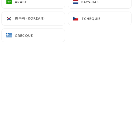
ARABE
ARABE
PAYS-BAS
PAYS-BAS
한국어 (KOREAN)
한국어 (KOREAN)
TCHÉQUIE
TCHÉQUIE
En salle ou sur la grande terrasse
arborée, vous êtes toujours les
GRECQUE
GRECQUE
bienvenus à La Route du Kashmir ! Ce
restaurant indo-pakistanais vous
accueille dans un cadre classique et
élégant avec mobilier traditionnel et
dominante rouge rubis.
La maison, spécialisée dans la cuisine
au tandoor, propose également une
large gamme de spécialités du nord de
l'Inde et du Pakistan : butter chicken,