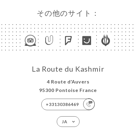
その他のサイト：
La Route du Kashmir
4 Route d'Auvers
95300 Pontoise France
+33130386469
JA