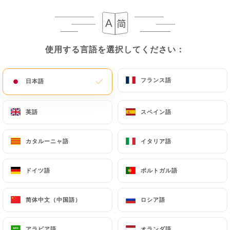
La Route du
使用する言語を選択してください：
使用する言語を選択してください：
Kashmir
フランス語
フランス語
日本語
日本語
英語
英語
スペイン語
スペイン語
レビュー件数 496
RESTAURANT INDIEN
カタルーニャ語
カタルーニャ語
イタリア語
イタリア語
4 Route D'Auvers
95300 Pontoise France
ドイツ語
ドイツ語
ポルトガル語
ポルトガル語
简体中文（中国語）
简体中文（中国語）
ロシア語
ロシア語
弊社について
アラビア語
アラビア語
オランダ語
オランダ語