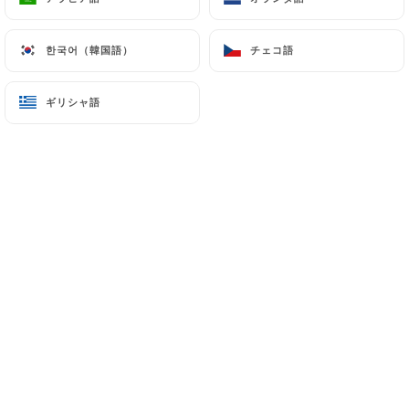
한국어（韓国語）
한국어（韓国語）
チェコ語
チェコ語
En salle ou sur la grande terrasse
arborée, vous êtes toujours les
ギリシャ語
ギリシャ語
bienvenus à La Route du Kashmir ! Ce
restaurant indo-pakistanais vous
accueille dans un cadre classique et
élégant avec mobilier traditionnel et
dominante rouge rubis.
La maison, spécialisée dans la cuisine
au tandoor, propose également une
large gamme de spécialités du nord de
l'Inde et du Pakistan : butter chicken,