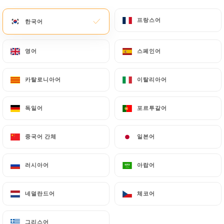
메뉴
KO
프랑스어
프랑스어
한국어
한국어
영어
영어
스페인어
스페인어
카탈로니아어
카탈로니아어
이탈리아어
이탈리아어
/
홈
연락처
연락처
독일어
독일어
포르투갈어
포르투갈어
중국어 간체
중국어 간체
일본어
일본어
러시아어
러시아어
아랍어
아랍어
네덜란드어
네덜란드어
체코어
체코어
La Route du Kashmir
그리스어
그리스어