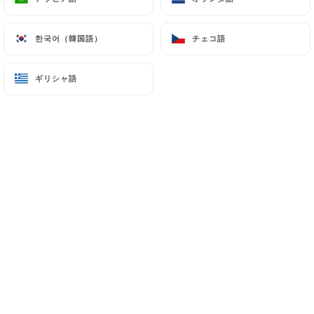
한국어（韓国語）
한국어（韓国語）
チェコ語
チェコ語
En salle ou sur la grande terrasse
arborée, vous êtes toujours les
ギリシャ語
ギリシャ語
bienvenus à La Route du Kashmir ! Ce
restaurant indo-pakistanais vous
accueille dans un cadre classique et
élégant avec mobilier traditionnel et
dominante rouge rubis.
La maison, spécialisée dans la cuisine
au tandoor, propose également une
large gamme de spécialités du nord de
l'Inde et du Pakistan : butter chicken,