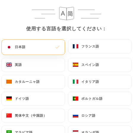
La Route du
使用する言語を選択してください：
使用する言語を選択してください：
Kashmir
フランス語
フランス語
日本語
日本語
英語
英語
スペイン語
スペイン語
レビュー件数 496
RESTAURANT INDIEN
カタルーニャ語
カタルーニャ語
イタリア語
イタリア語
4 Route D'Auvers
95300 Pontoise France
ドイツ語
ドイツ語
ポルトガル語
ポルトガル語
简体中文（中国語）
简体中文（中国語）
ロシア語
ロシア語
弊社について
アラビア語
アラビア語
オランダ語
オランダ語