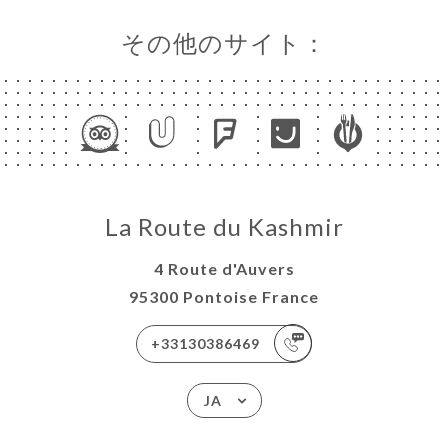
その他のサイト：
La Route du Kashmir
4 Route d'Auvers
95300 Pontoise France
+33130386469
JA