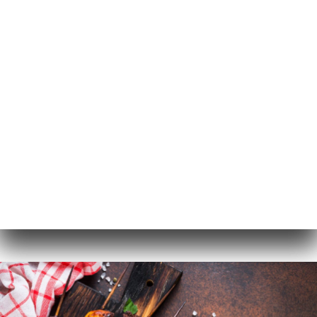
EL
ΜΕΝΟΎ
/
ΑΡΧΙΚΉ
ΦΩΤΟΓΡΑΦΊΕΣ
Φωτογραφίες