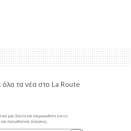
όλα τα νέα στο La Route
ικό μας δελτίο και ενημερωθείτε για τις
 και προωθητικές ενέργειες.