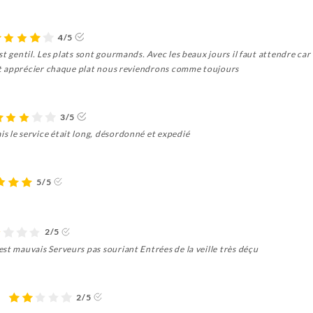
4/5
st gentil. Les plats sont gourmands. Avec les beaux jours il faut attendre ca
r et apprécier chaque plat nous reviendrons comme toujours
3/5
s le service était long, désordonné et expedié
5/5
2/5
st mauvais Serveurs pas souriant Entrées de la veille très déçu
ε
2/5