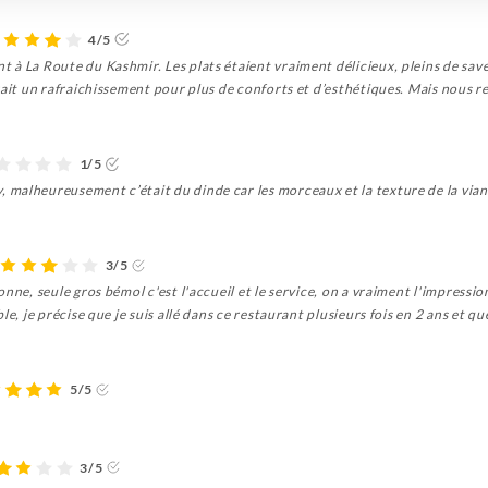
4/5
à La Route du Kashmir. Les plats étaient vraiment délicieux, pleins de save
rait un rafraichissement pour plus de conforts et d’esthétiques. Mais nous 
1/5
malheureusement c’était du dinde car les morceaux et la texture de la viand
3/5
nne, seule gros bémol c'est l'accueil et le service, on a vraiment l'impressio
le, je précise que je suis allé dans ce restaurant plusieurs fois en 2 ans et 
5/5
3/5