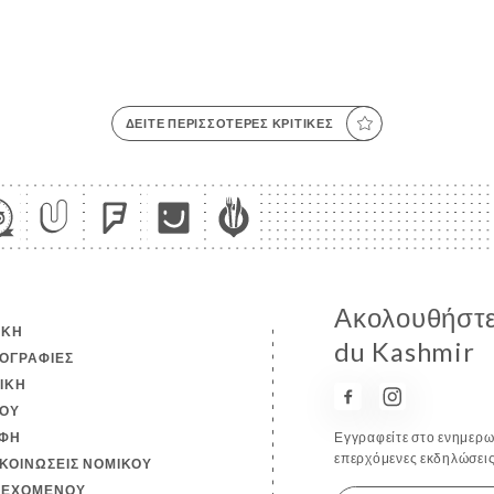
ΔΕΊΤΕ ΠΕΡΙΣΣΌΤΕΡΕΣ ΚΡΙΤΙΚΈΣ
Ακολουθήστε 
ΙΚΉ
du Kashmir
ΟΓΡΑΦΊΕΣ
ΤΙΚΉ
ΟΎ
ΦΉ
Εγγραφείτε στο ενημερωτ
επερχόμενες εκδηλώσεις
ΚΟΙΝΏΣΕΙΣ ΝΟΜΙΚΟΎ
ΙΕΧΟΜΈΝΟΥ