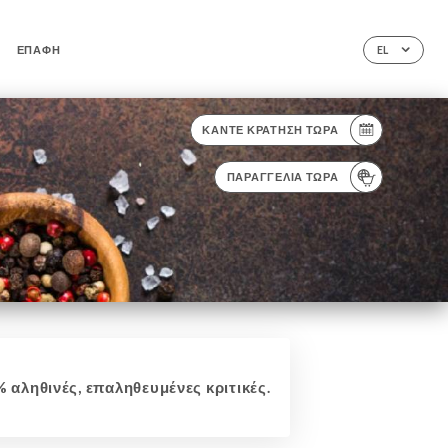
ΕΠΑΦΉ
EL
ΚΆΝΤΕ ΚΡΆΤΗΣΗ ΤΏΡΑ
ΠΑΡΑΓΓΕΛΊΑ ΤΏΡΑ
 αληθινές, επαληθευμένες κριτικές.