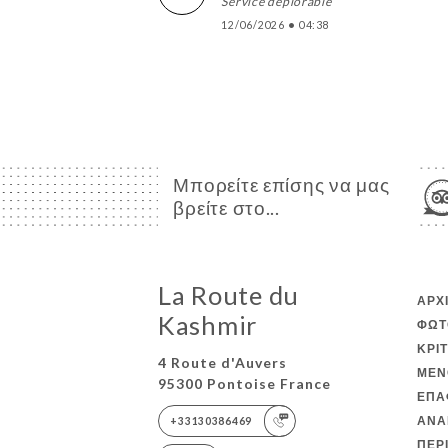
Service déplorable
12/06/2026
•
04:38
Μπορείτε επίσης να μας
βρείτε στο...
La Route du
ΑΡΧ
Kashmir
ΦΩΤ
ΚΡΙ
4 Route d'Auvers
ΜΕΝ
95300 Pontoise France
ΕΠΑ
ΑΝΑ
+33130386469
ΠΕΡ