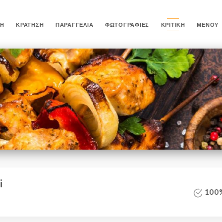
ΚΉ
ΚΡΆΤΗΣΗ
ΠΑΡΑΓΓΕΛΊΑ
ΦΩΤΟΓΡΑΦΊΕΣ
ΚΡΙΤΙΚΉ
ΜΕΝΟΎ
i
100%