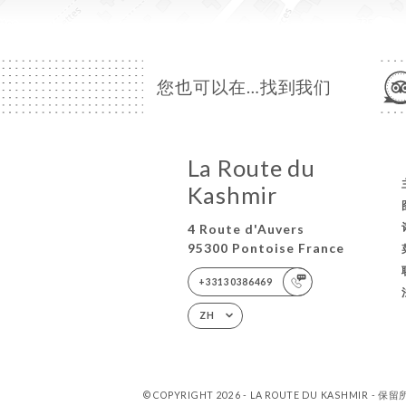
您也可以在…找到我们
La Route du
Kashmir
4 Route d'Auvers
95300 Pontoise France
+33130386469
ZH
© COPYRIGHT 2026 - LA ROUTE DU KASHMIR - 